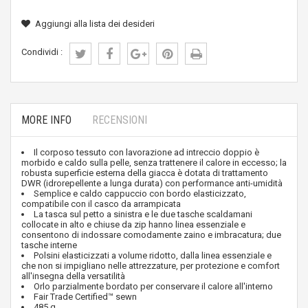
Aggiungi alla lista dei desideri
Condividi :
MORE INFO
RECENSIONI
Il corposo tessuto con lavorazione ad intreccio doppio è
morbido e caldo sulla pelle, senza trattenere il calore in eccesso; la
robusta superficie esterna della giacca è dotata di trattamento
DWR (idrorepellente a lunga durata) con performance anti-umidità
Semplice e caldo cappuccio con bordo elasticizzato,
compatibile con il casco da arrampicata
La tasca sul petto a sinistra e le due tasche scaldamani
collocate in alto e chiuse da zip hanno linea essenziale e
consentono di indossare comodamente zaino e imbracatura; due
tasche interne
Polsini elasticizzati a volume ridotto, dalla linea essenziale e
che non si impigliano nelle attrezzature, per protezione e comfort
all'insegna della versatilità
Orlo parzialmente bordato per conservare il calore all'interno
Fair Trade Certified™ sewn
485 g