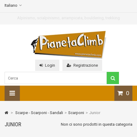
Italiano
Alpinismo, scialpinismo, arrampicata, bouldering, trekking
Login
Registrazione
0
>
Scarpe - Scarponi - Sandali
>
Scarponi
>
Junior
JUNIOR
Non ci sono prodotti in questa categoria