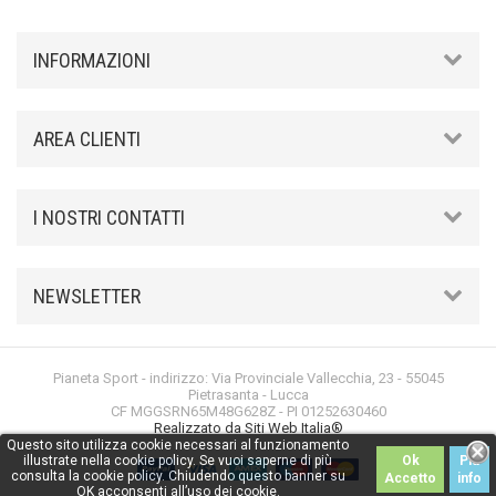
INFORMAZIONI
AREA CLIENTI
I NOSTRI CONTATTI
NEWSLETTER
Pianeta Sport - indirizzo: Via Provinciale Vallecchia, 23 - 55045
Pietrasanta - Lucca
CF MGGSRN65M48G628Z - PI 01252630460
Realizzato da Siti Web Italia®
Questo sito utilizza cookie necessari al funzionamento
illustrate nella cookie policy. Se vuoi saperne di più
Ok
Piú
consulta la cookie policy. Chiudendo questo banner su
Accetto
info
OK acconsenti all’uso dei cookie.