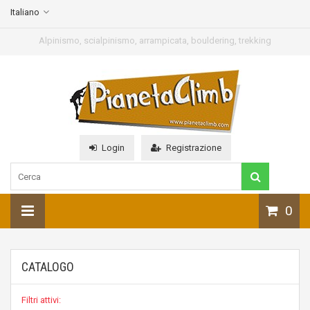
Italiano
Alpinismo, scialpinismo, arrampicata, bouldering, trekking
Login
Registrazione
0
CATALOGO
Filtri attivi: