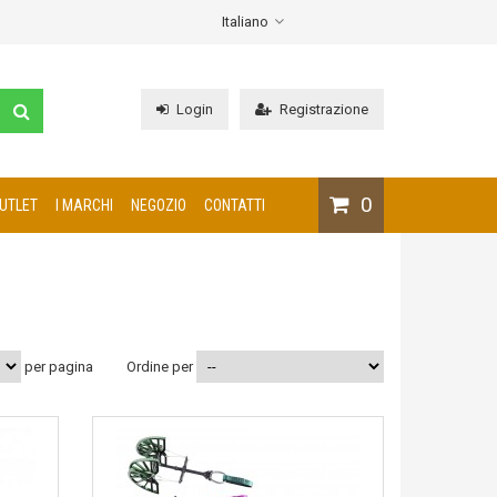
Italiano
Login
Registrazione
0
UTLET
I MARCHI
NEGOZIO
CONTATTI
per pagina
Ordine per