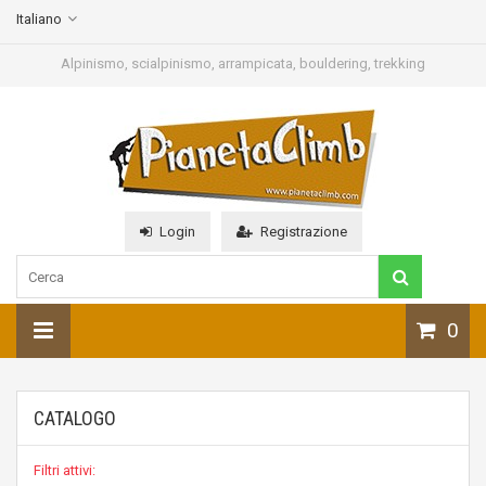
Italiano
Alpinismo, scialpinismo, arrampicata, bouldering, trekking
Login
Registrazione
0
CATALOGO
Filtri attivi: