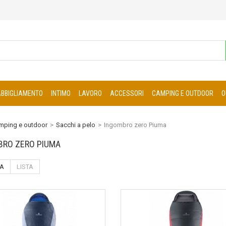
ABBIGLIAMENTO
INTIMO
LAVORO
ACCESSORI
CAMPING E OUTDOOR
O
mping e outdoor
>
Sacchi a pelo
>
Ingombro zero Piuma
BRO ZERO PIUMA
IA
LISTA