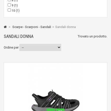
8
(1)
9
(1)
10
(1)
>
Scarpe - Scarponi - Sandali
>
Sandali donna
SANDALI DONNA
Trovato un prodotto.
Ordine per