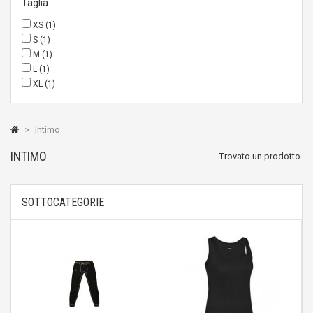
Taglia
XS
(1)
S
(1)
M
(1)
L
(1)
XL
(1)
>
Intimo
INTIMO
Trovato un prodotto.
SOTTOCATEGORIE