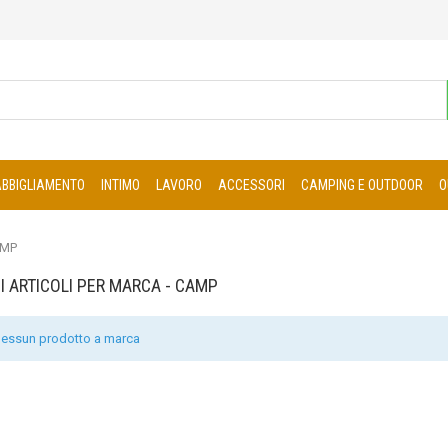
ABBIGLIAMENTO
INTIMO
LAVORO
ACCESSORI
CAMPING E OUTDOOR
O
MP
DI ARTICOLI PER MARCA - CAMP
essun prodotto a marca