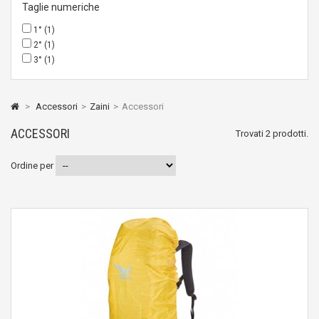
Taglie numeriche
1°
(1)
2°
(1)
3°
(1)
>
Accessori
>
Zaini
>
Accessori
ACCESSORI
Trovati 2 prodotti.
Ordine per