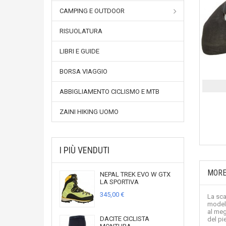
CAMPING E OUTDOOR
RISUOLATURA
LIBRI E GUIDE
BORSA VIAGGIO
ABBIGLIAMENTO CICLISMO E MTB
ZAINI HIKING UOMO
I PIÙ VENDUTI
MORE
NEPAL TREK EVO W GTX
LA SPORTIVA
345,00 €
La sca
modell
al meg
DACITE CICLISTA
del pi