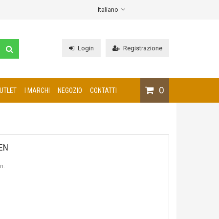
Italiano
Login
Registrazione
0
UTLET
I MARCHI
NEGOZIO
CONTATTI
EN
n.