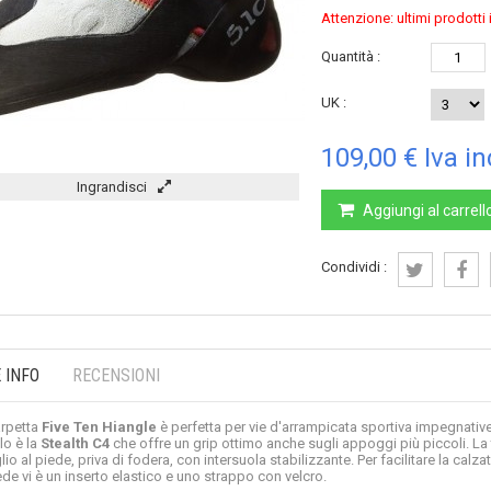
Attenzione: ultimi prodott
Quantità :
UK :
109,00 €
Iva in
Ingrandisci
Aggiungi al carrell
Condividi :
 INFO
RECENSIONI
rpetta
Five Ten Hiangle
è perfetta per vie d'arrampicata sportiva impegnative
o è la
Stealth C4
che offre un grip ottimo anche sugli appoggi più piccoli. La t
lio al piede, priva di fodera, con intersuola stabilizzante. Per facilitare la calz
ede vi è un inserto elastico e uno strappo con velcro.