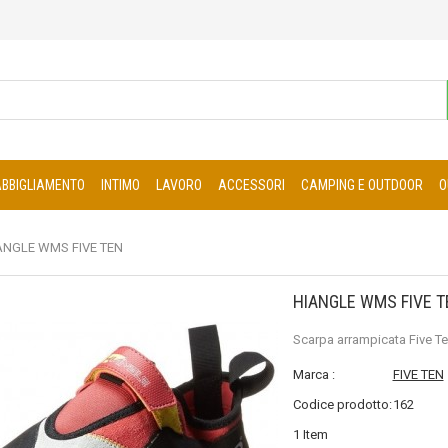
ABBIGLIAMENTO
INTIMO
LAVORO
ACCESSORI
CAMPING E OUTDOOR
O
ANGLE WMS FIVE TEN
HIANGLE WMS FIVE T
Scarpa arrampicata Five Te
Marca :
FIVE TEN
Codice prodotto:
162
1
Item