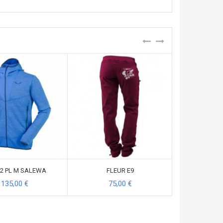
 2 PL M SALEWA
FLEUR E9
LOHNER PANTS
135,00 €
75,00 €
109