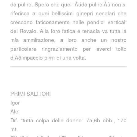
da pulire. Spero che quel ‚Äúda pulire‚Äù non si
riferisca a quei bellissimi ginepri secolari che
crescono faticosamente nelle pendici verticali
del Rovaio. Alla loro fatica e tenacia va tutta la
mia ammirazione, a loro anche un nostro
particolare ringraziamento per averci tolto
d‚Äôimpaccio pi√π di una volta.
PRIMI SALITORI
Igor
Ale
Dif. “tutta colpa delle donne” 7a,6b obb., 170
mt.