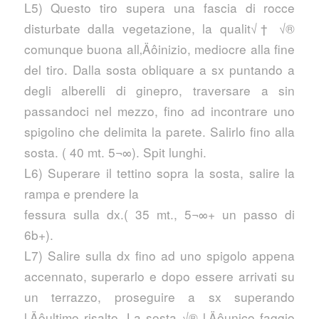
L5) Questo tiro supera una fascia di rocce
disturbate dalla vegetazione, la qualit√† √®
comunque buona all‚Äôinizio, mediocre alla fine
del tiro. Dalla sosta obliquare a sx puntando a
degli alberelli di ginepro, traversare a sin
passandoci nel mezzo, fino ad incontrare uno
spigolino che delimita la parete. Salirlo fino alla
sosta. ( 40 mt. 5¬∞). Spit lunghi.
L6) Superare il tettino sopra la sosta, salire la
rampa e prendere la
fessura sulla dx.( 35 mt., 5¬∞+ un passo di
6b+).
L7) Salire sulla dx fino ad uno spigolo appena
accennato, superarlo e dopo essere arrivati su
un terrazzo, proseguire a sx superando
l‚Äôultimo risalto. La sosta √® l‚Äôunico faggio