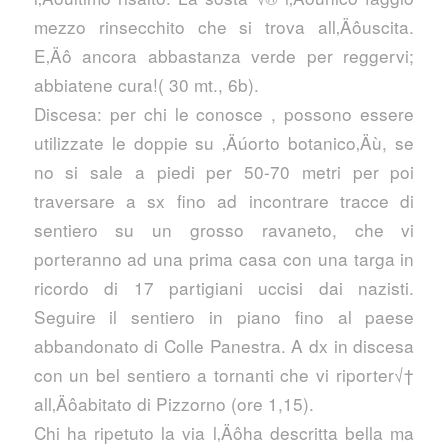
mezzo rinsecchito che si trova all‚Äôuscita.
E‚Äô ancora abbastanza verde per reggervi;
abbiatene cura!( 30 mt., 6b).
Discesa: per chi le conosce , possono essere
utilizzate le doppie su ‚Äúorto botanico‚Äù, se
no si sale a piedi per 50-70 metri per poi
traversare a sx fino ad incontrare tracce di
sentiero su un grosso ravaneto, che vi
porteranno ad una prima casa con una targa in
ricordo di 17 partigiani uccisi dai nazisti.
Seguire il sentiero in piano fino al paese
abbandonato di Colle Panestra. A dx in discesa
con un bel sentiero a tornanti che vi riporter√†
all‚Äôabitato di Pizzorno (ore 1,15).
Chi ha ripetuto la via l‚Äôha descritta bella ma