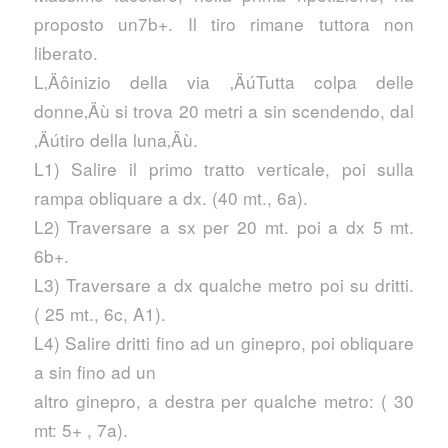
proposto un7b+. Il tiro rimane tuttora non
liberato.
L‚Äôinizio della via ‚ÄúTutta colpa delle
donne‚Äù si trova 20 metri a sin scendendo, dal
‚Äútiro della luna‚Äù.
L1) Salire il primo tratto verticale, poi sulla
rampa obliquare a dx. (40 mt., 6a).
L2) Traversare a sx per 20 mt. poi a dx 5 mt.
6b+.
L3) Traversare a dx qualche metro poi su dritti.
( 25 mt., 6c, A1).
L4) Salire dritti fino ad un ginepro, poi obliquare
a sin fino ad un
altro ginepro, a destra per qualche metro: ( 30
mt: 5+ , 7a).