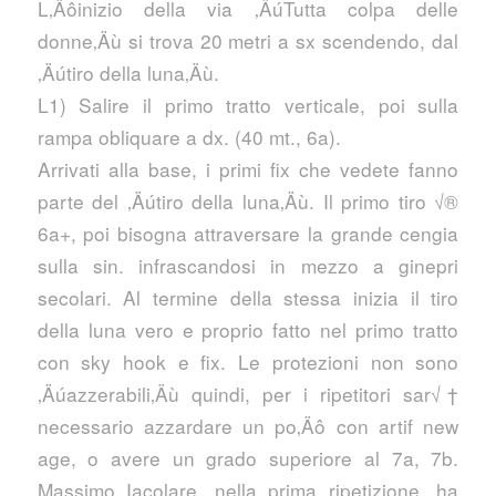
L‚Äôinizio della via ‚ÄúTutta colpa delle
donne‚Äù si trova 20 metri a sx scendendo, dal
‚Äútiro della luna‚Äù.
L1) Salire il primo tratto verticale, poi sulla
rampa obliquare a dx. (40 mt., 6a).
Arrivati alla base, i primi fix che vedete fanno
parte del ‚Äútiro della luna‚Äù. Il primo tiro √®
6a+, poi bisogna attraversare la grande cengia
sulla sin. infrascandosi in mezzo a ginepri
secolari. Al termine della stessa inizia il tiro
della luna vero e proprio fatto nel primo tratto
con sky hook e fix. Le protezioni non sono
‚Äúazzerabili‚Äù quindi, per i ripetitori sar√†
necessario azzardare un po‚Äô con artif new
age, o avere un grado superiore al 7a, 7b.
Massimo Iacolare, nella prima ripetizione, ha