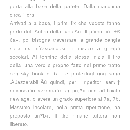
porta alla base della parete. Dalla macchina
circa 1 ora.
Arrivati alla base, i primi fix che vedete fanno
parte del ‚Äútiro della luna‚Äù. Il primo tiro √®
6a+, poi bisogna traversare la grande cengia
sulla sx infrascandosi in mezzo a ginepri
secolari. Al termine della stessa inizia il tiro
della luna vero e proprio fatto nel primo tratto
con sky hook e fix. Le protezioni non sono
‚Äúazzerabili‚Äù quindi, per i ripetitori sar√†
necessario azzardare un po‚Äô con artificiale
new age, o avere un grado superiore al 7a, 7b.
Massimo Iacolare, nella prima ripetizione, ha
proposto un7b+. Il tiro rimane tuttora non
liberato.