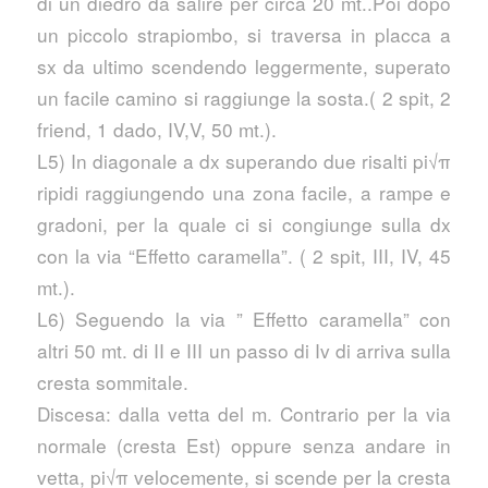
di un diedro da salire per circa 20 mt..Poi dopo
un piccolo strapiombo, si traversa in placca a
sx da ultimo scendendo leggermente, superato
un facile camino si raggiunge la sosta.( 2 spit, 2
friend, 1 dado, IV,V, 50 mt.).
L5) In diagonale a dx superando due risalti pi√π
ripidi raggiungendo una zona facile, a rampe e
gradoni, per la quale ci si congiunge sulla dx
con la via “Effetto caramella”. ( 2 spit, III, IV, 45
mt.).
L6) Seguendo la via ” Effetto caramella” con
altri 50 mt. di II e III un passo di Iv di arriva sulla
cresta sommitale.
Discesa: dalla vetta del m. Contrario per la via
normale (cresta Est) oppure senza andare in
vetta, pi√π velocemente, si scende per la cresta